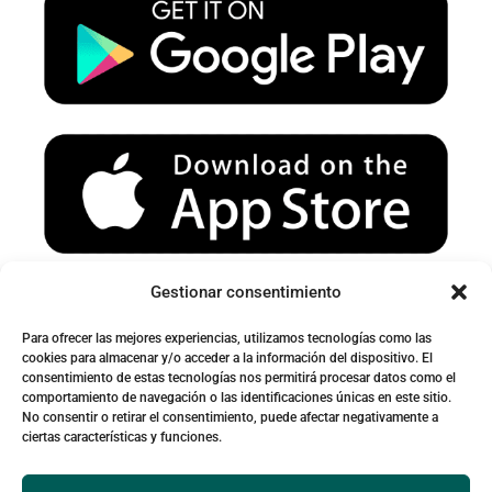
u
a
b
b
g
o
e
r
o
a
k
m
Gestionar consentimiento
.
Advertencia sobre spam:
Por favor, revisa tu carpeta de spam o correo no deseado para
Para ofrecer las mejores experiencias, utilizamos tecnologías como las
cookies para almacenar y/o acceder a la información del dispositivo. El
asegurarte de recibir nuestros mensajes
consentimiento de estas tecnologías nos permitirá procesar datos como el
comportamiento de navegación o las identificaciones únicas en este sitio.
No consentir o retirar el consentimiento, puede afectar negativamente a
ciertas características y funciones.