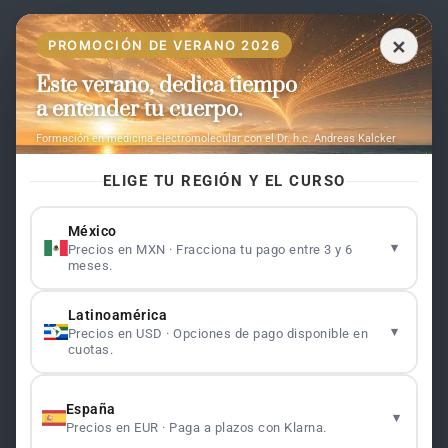
ES
✕
PROMOCIÓN DE VERANO 2026
Este verano, dedica tiempo
Páginas
a entender tu cuerpo.
Inicio
Formación en medicina electromolecular con el Dr. h.c. Andreas Kalcker
Formación
ELIGE TU REGIÓN Y EL CURSO
Contacto
Preguntas frecuentes
México
▾
Precios en MXN · Fracciona tu pago entre 3 y 6
meses.
Legalidad
Latinoamérica
Aviso Legal
Máster: Terapias Oxidativas
1.1
▾
Precios en USD · Opciones de pago disponible en
Política de Cookies
cuotas.
Términos y Condiciones
ClO₂ — CDS: Métodos de Producción
1.2
Máster: Terapias Oxidativas
1.1
España
▾
Precios en EUR · Paga a plazos con Klarna.
Newsletter