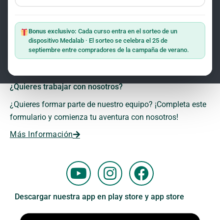
Frecuencias: El lenguaje del universo
1.3
Regístrate en la web con tu correo electrónico y recibe las
ClO₂ — CDS: Métodos de Producción
1.2
Máster: Terapias Oxidativas
últimas novedades sobre investigación y eventos sobre el
1.1
Bonus exclusivo:
Cada curso entra en el sorteo de un
Dr. Andreas Kalcker y Kalcker Institute.
dispositivo Medalab · El sorteo se celebra el 25 de
Frecuencias: El lenguaje del universo
1.3
septiembre entre compradores de la campaña de verano.
Más Información
ClO₂ — CDS: Métodos de Producción
1.2
¿Quieres trabajar con nosotros?
Frecuencias: El lenguaje del universo
1.3
¿Quieres formar parte de nuestro equipo? ¡Completa este
formulario y comienza tu aventura con nosotros!
Más Información
Y
I
F
o
n
a
u
s
c
Descargar nuestra app en play store y app store
t
t
e