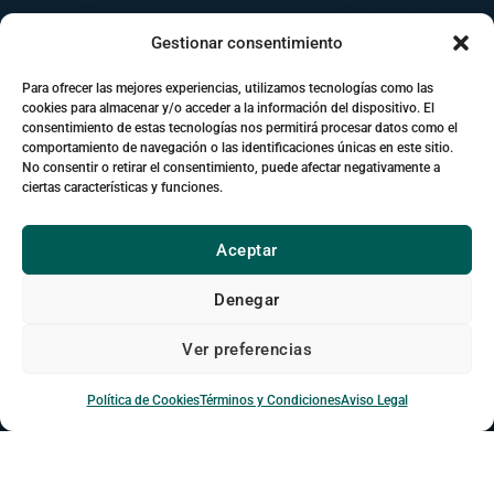
Gestionar consentimiento
Para ofrecer las mejores experiencias, utilizamos tecnologías como las
cookies para almacenar y/o acceder a la información del dispositivo. El
consentimiento de estas tecnologías nos permitirá procesar datos como el
comportamiento de navegación o las identificaciones únicas en este sitio.
No consentir o retirar el consentimiento, puede afectar negativamente a
campus.kalckerinstitute.com
ciertas características y funciones.
+3.000
estudiantes conectados
OL
JM
SP
+
Aceptar
Videollamada ·
dioxizoom
en curso
Denegar
Ver preferencias
“Conectando desde México”
· traducido
automáticamente
Política de Cookies
Términos y Condiciones
Aviso Legal
02