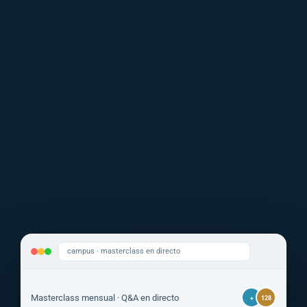
campus · masterclass en directo
Dr. Kalcker
Ing. Ramírez
EN DIRECTO
Masterclass mensual · Q&A en directo
+
128